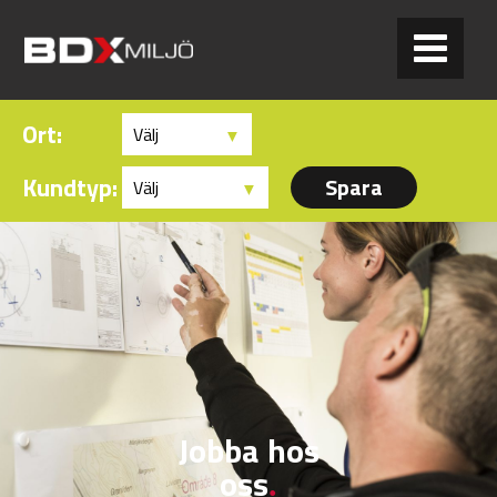
Ort:
Kundtyp:
Jobba hos
oss
.