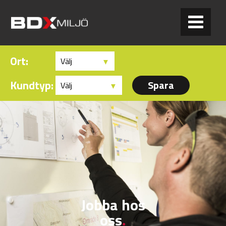
Ort:
Kundtyp:
Jobba hos
oss
.