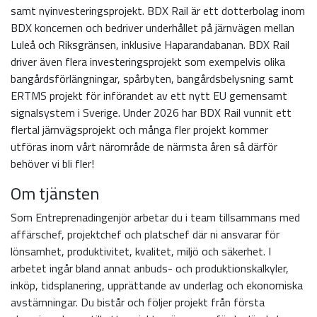
samt nyinvesteringsprojekt. BDX Rail är ett dotterbolag inom
BDX koncernen och bedriver underhållet på järnvägen mellan
Luleå och Riksgränsen, inklusive Haparandabanan. BDX Rail
driver även flera investeringsprojekt som exempelvis olika
bangårdsförlängningar, spårbyten, bangårdsbelysning samt
ERTMS projekt för införandet av ett nytt EU gemensamt
signalsystem i Sverige. Under 2026 har BDX Rail vunnit ett
flertal järnvägsprojekt och många fler projekt kommer
utföras inom vårt närområde de närmsta åren så därför
behöver vi bli fler!
Om tjänsten
Som Entreprenadingenjör arbetar du i team tillsammans med
affärschef, projektchef och platschef där ni ansvarar för
lönsamhet, produktivitet, kvalitet, miljö och säkerhet. I
arbetet ingår bland annat anbuds- och produktionskalkyler,
inköp, tidsplanering, upprättande av underlag och ekonomiska
avstämningar. Du bistår och följer projekt från första