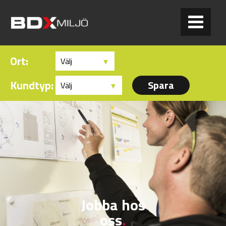
Ort:
Kundtyp:
Jobba hos
oss
.