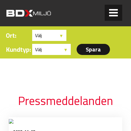
Ort:
Press
.
Kundtyp:
Pressmeddelanden