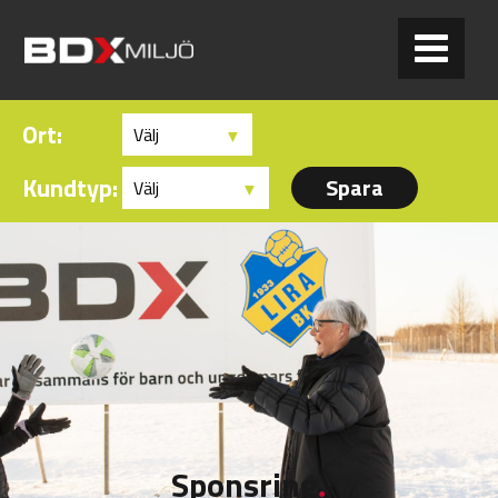
Ort:
Kundtyp:
Sponsring
.